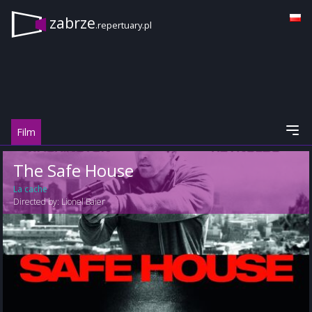
zabrze
.repertuary.pl
Film
The Safe House
La cache
Directed by:
Lionel Baier