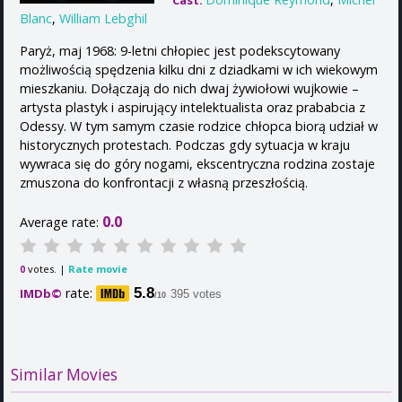
Cast:
Blanc
,
William Lebghil
Paryż, maj 1968: 9-letni chłopiec jest podekscytowany
możliwością spędzenia kilku dni z dziadkami w ich wiekowym
mieszkaniu. Dołączają do nich dwaj żywiołowi wujkowie –
artysta plastyk i aspirujący intelektualista oraz prababcia z
Odessy. W tym samym czasie rodzice chłopca biorą udział w
historycznych protestach. Podczas gdy sytuacja w kraju
wywraca się do góry nogami, ekscentryczna rodzina zostaje
zmuszona do konfrontacji z własną przeszłością.
0.0
Average rate:
votes. |
Rate movie
0
rate:
5.8
IMDb©
395 votes
/10
Similar Movies