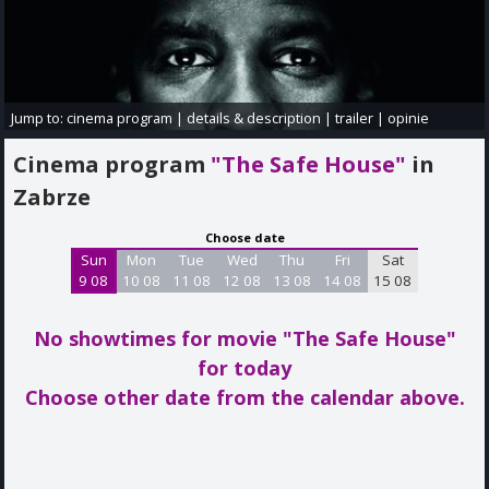
Jump to:
cinema program
|
details & description
|
trailer
|
opinie
Cinema program
"The Safe House"
in
Zabrze
Choose date
Sun
Mon
Tue
Wed
Thu
Fri
Sat
9 08
10 08
11 08
12 08
13 08
14 08
15 08
No showtimes for movie "The Safe House"
for today
Choose other date from the calendar above.