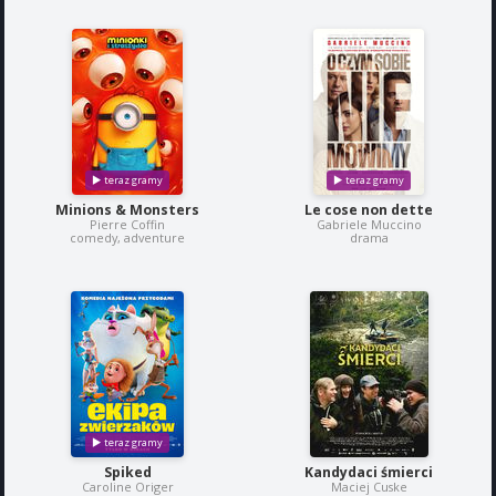
Minions & Monsters
Le cose non dette
Pierre Coffin
Gabriele Muccino
comedy, adventure
drama
Spiked
Kandydaci śmierci
Caroline Origer
Maciej Cuske