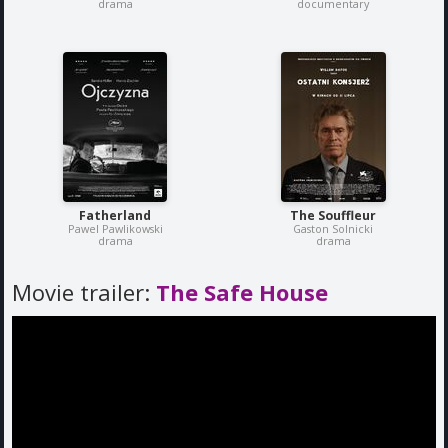
drama
documentary
Fatherland
The Souffleur
Pawel Pawlikowski
Gaston Solnicki
drama
drama
Movie trailer:
The Safe House