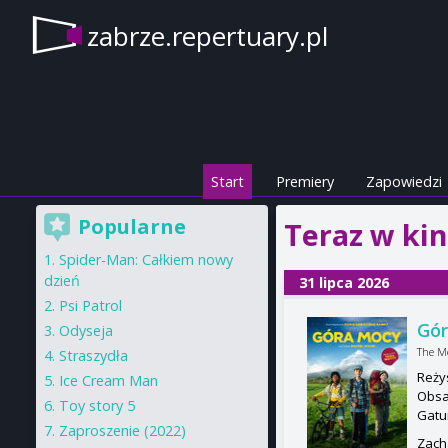
zabrze.repertuary.pl
Start
Premiery
Zapowiedzi
Popularne
Teraz w kin
Spider-Man: Całkiem nowy
dzień
31 lipca 2026
Psi Patrol
Gó
Odyseja
The M
Straszydła
Reży
Ice Cream Man
Obsa
Toy story 5
Gatu
Zaproszenie (2022)
Zach