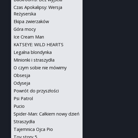
Czas Apokalipsy: Wersja
Reżyserska
Ekipa zwierzaków
Góra mocy
Ice Cream Man
KATSEYE: WILD HEARTS
Legalna blondynka
Minionki i straszydła
O czym sobie nie mówimy
Obsesja
Odyseja
Powrót do przyszłości
Psi Patrol
Pucio
Spider-Man: Całkiem nowy dzień
Straszydła
Tajemnica Ojca Pio
Toy story 5