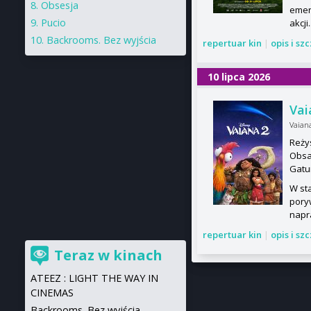
Obsesja
emer
Pucio
akcji.
Backrooms. Bez wyjścia
repertuar kin
|
opis i sz
10 lipca 2026
Vai
Vaian
Reży
Obsa
Gatu
W sta
pory
napr
repertuar kin
|
opis i sz
Teraz w kinach
ATEEZ : LIGHT THE WAY IN
CINEMAS
Backrooms. Bez wyjścia