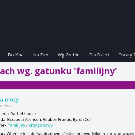
Do Kina
Na Film
Wg Godzin
Dla Dzieci
Oscary 
ach wg. gatunku 'familijny'
ra mocy
ountain
seria: Rachel House
da: Elizabeth Atkinson, Reuben Francis, Byron Coll
nek:
familijny
/
przygodowy
ary Wheeler jest doświadczonym górskim przewodnikiem, coraz poważnie