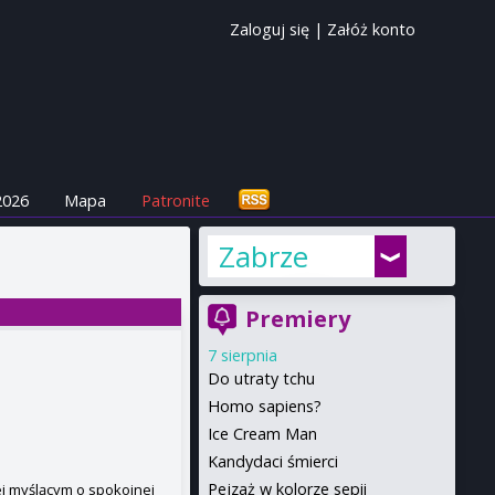
Zaloguj się
|
Załóż konto
2026
Mapa
Patronite
Zabrze
Premiery
7 sierpnia
Do utraty tchu
Homo sapiens?
Ice Cream Man
Kandydaci śmierci
Pejzaż w kolorze sepii
j myślącym o spokojnej