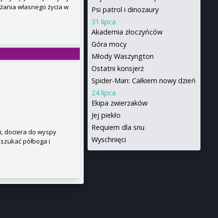
ażania własnego życia w
Psi patrol i dinozaury
31 lipca
Akademia złoczyńców
Góra mocy
Młody Waszyngton
Ostatni konsjerż
Spider-Man: Całkiem nowy dzień
24 lipca
Ekipa zwierzaków
Jej piekło
Requiem dla snu
ui, dociera do wyspy
Wyschnięci
szukać półboga i