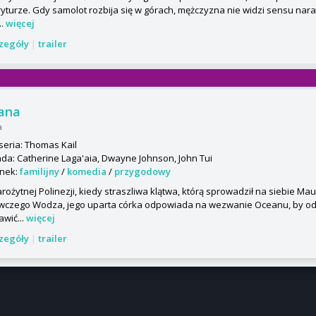
yturze. Gdy samolot rozbija się w górach, mężczyzna nie widzi sensu nar
..
więcej
czegóły
|
trailer
ana
a
seria: Thomas Kail
da: Catherine Laga'aia, Dwayne Johnson, John Tui
nek:
familijny
/
komedia
/
przygodowy
rożytnej Polinezji, kiedy straszliwa klątwa, którą sprowadził na siebie Ma
wczego Wodza, jego uparta córka odpowiada na wezwanie Oceanu, by od
awić...
więcej
czegóły
|
trailer